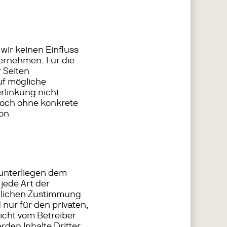
wir keinen Einfluss
ernehmen. Für die
r Seiten
uf mögliche
rlinkung nicht
edoch ohne konkrete
von
 unterliegen dem
jede Art der
ftlichen Zustimmung
 nur für den privaten,
nicht vom Betreiber
rden Inhalte Dritter