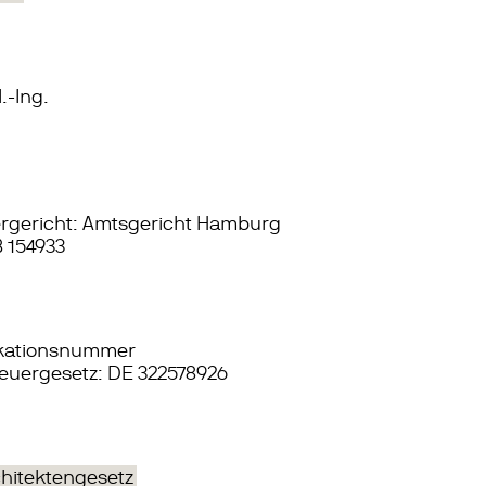
.-Ing.
ergericht: Amtsgericht Hamburg
 154933
ikationsnummer
euergesetz: DE 322578926
hitektengesetz