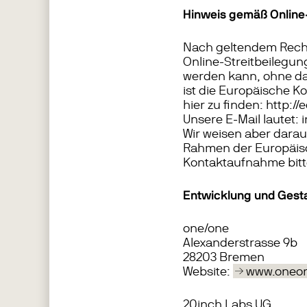
Hinweis gemäß Online
Nach geltendem Recht 
Online-Streitbeilegung
werden kann, ohne das
ist die Europäische K
hier zu finden: http://
Unsere E-Mail lautet:
Wir weisen aber darauf
Rahmen der Europäisch
Kontaktaufnahme bitt
Entwicklung und Gesta
one/one
Alexanderstrasse 9b
28203 Bremen
Website:
www.oneon
20inch Labs UG