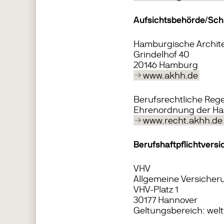
Aufsichtsbehörde/Schl
Hamburgische Archi
Grindelhof 40
20146 Hamburg
www.akhh.de
Berufsrechtliche Reg
Ehrenordnung der Ha
www.recht.akhh.de
Berufshaftpflichtvers
VHV
Allgemeine Versicher
VHV-Platz 1
30177 Hannover
Geltungsbereich: welt