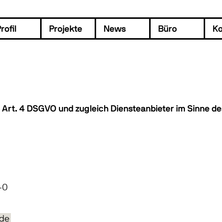
rofil
Projekte
News
Büro
Ko
 Art. 4 DSGVO und zugleich Diensteanbieter im Sinne d
H
-0
de