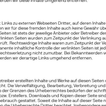
erden wir diese Inhalte umgehend entfernen.
Links zu externen Webseiten Dritter, auf deren Inhalte 
n wir für diese fremden Inhalte auch keine Gewähr üb
Seiten ist stets der jeweilige Anbieter oder Betreiber de
erlinkten Seiten wurden zum Zeitpunkt der Verlinkung a
üft. Rechtswidrige Inhalte waren zum Zeitpunkt der Ve
nente inhaltliche Kontrolle der verlinkten Seiten ist j
Rechtsverletzung nicht zumutbar. Bei Bekanntwerden 
erden wir derartige Links umgehend entfernen.
etreiber erstellten Inhalte und Werke auf diesen Seiten
t. Die Vervielfältigung, Bearbeitung, Verbreitung und 
 der Grenzen des Urheberrechtes bedürfen der schri
bzw. Erstellers. Downloads und Kopien dieser Seite sind
brauch gestattet. Soweit die Inhalte auf dieser Seite 
en die Urheberrechte Dritter beachtet. Insbesondere we