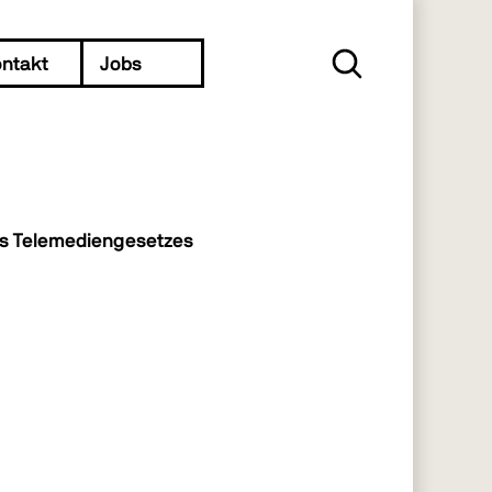
Suche
ntakt
Jobs
es Telemediengesetzes