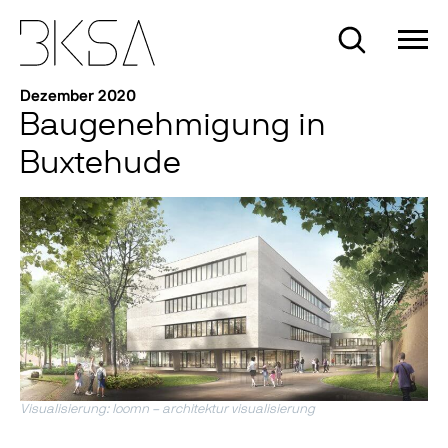
Skip
to
Suche
content
News
Dezember 2020
Baugenehmigung in
Buxtehude
Visualisierung: loomn – architektur visualisierung